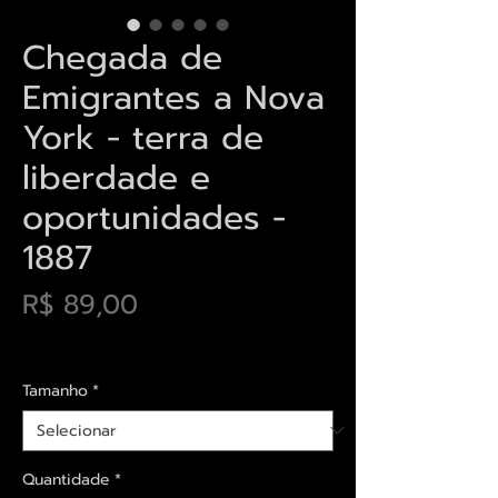
Chegada de
Emigrantes a Nova
York - terra de
liberdade e
oportunidades -
1887
Preço
R$ 89,00
Envios saiba mais aqui
Tamanho
*
Quantidade
*