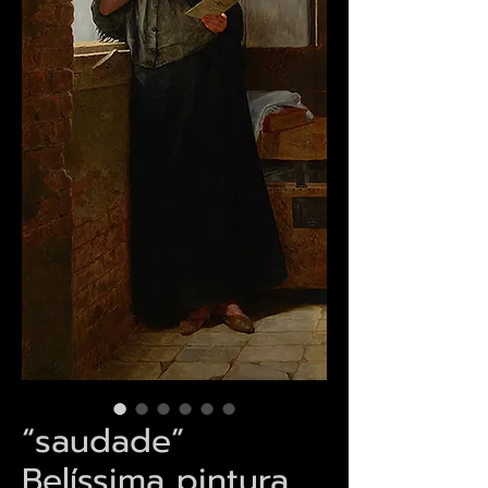
“saudade”
Belíssima pintura