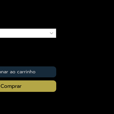
eço
qui
onar ao carrinho
Comprar