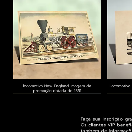
locomotiva New England imagem de
Visualização rápida
Locomotiva 
promoção datada de 1851
Exclusivo ® GoianArte
Exclusivo ® GoianArte
Exclusivo ® GoianArte
Exclusivo
Exclusivo
Exclusivo
Faça sua inscrição gr
Os clientes VIP benef
também de informaçõe