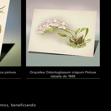
ca pintura
a
Orquídea Odontoglossum crispum Pintura
Visualização rápida
datada de 1888
Exclusivo ® GoianArte
Exclusivo ® GoianArte
Exclusivo ® GoianArte
ntos, beneficiando