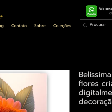
og
Contato
Sobre
Coleções
Belíssim
flores cr
digitalm
decoraç