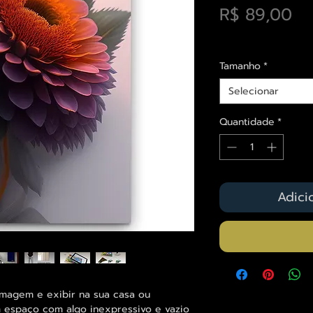
Pr
R$ 89,00
Envios saiba mais a
Tamanho
*
Selecionar
Quantidade
*
Adici
imagem e exibir na sua casa ou
 espaço com algo inexpressivo e vazio