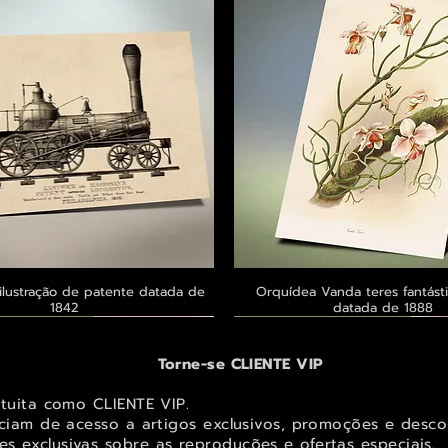
ilustração de patente datada de
Visualização rápida
Orquídea Vanda teres fantásti
Visualização rápid
1842
datada de 1888
 ® GoianArte
 ® GoianArte
 ® GoianArte
Exclusivo ® GoianArte
Exclusivo ® GoianArte
Exclusivo ® GoianArte
Torne-se CLIENTE VIP
atuita como CLIENTE VIP.
iciam de acesso a artigos exclusivos, promoções e desco
s exclusivas sobr
e as reproduções e ofertas especiais.