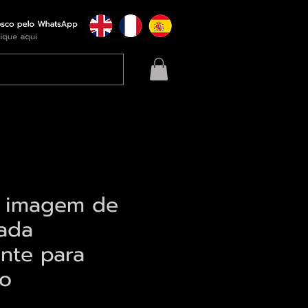
a imagem de
iada
ente para
ão