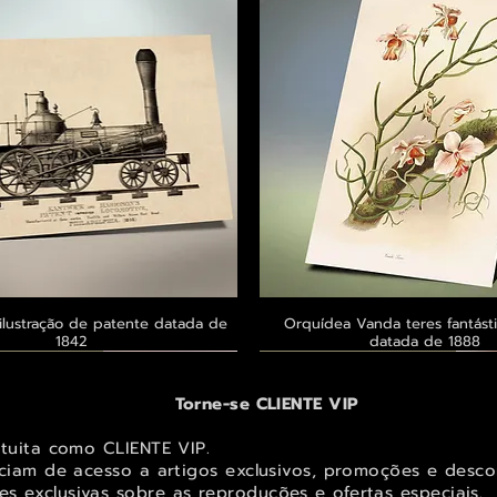
ilustração de patente datada de
Visualização rápida
Orquídea Vanda teres fantásti
Visualização rápid
1842
datada de 1888
 ® GoianArte
 ® GoianArte
 ® GoianArte
Exclusivo ® GoianArte
Exclusivo ® GoianArte
Exclusivo ® GoianArte
Torne-se CLIENTE VIP
atuita como CLIENTE VIP.
iciam de acesso a artigos exclusivos, promoções e desco
s exclusivas sobr
e as reproduções e ofertas especiais.