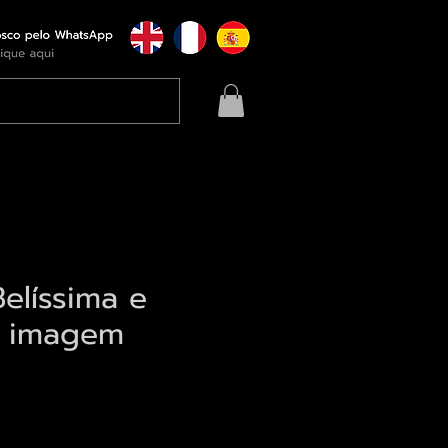
elíssima e
a imagem
eço