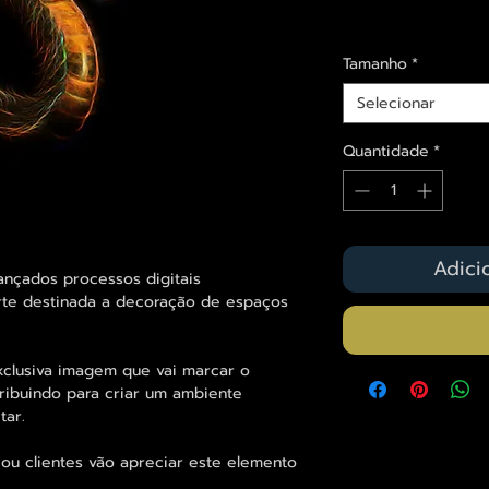
Envios saiba mais a
Tamanho
*
Selecionar
Quantidade
*
Adici
ançados processos digitais
rte
destinada a decoração de espaços
exclusiva imagem que vai marcar o
ribuindo para criar um ambiente
tar.
ou clientes vão apreciar este elemento