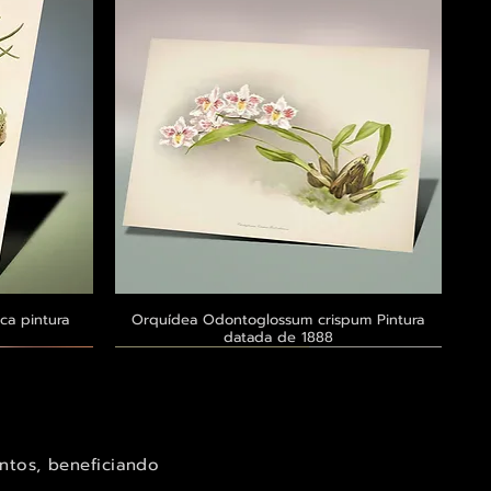
ca pintura
a
Orquídea Odontoglossum crispum Pintura
Visualização rápida
datada de 1888
Exclusivo ® GoianArte
Exclusivo ® GoianArte
Exclusivo ® GoianArte
ntos, beneficiando