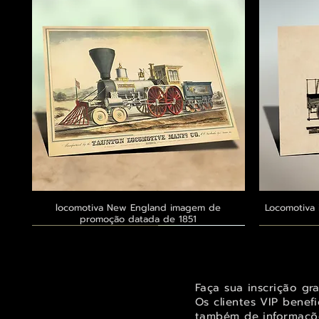
locomotiva New England imagem de
Visualização rápida
Locomotiva 
promoção datada de 1851
Exclusivo ® GoianArte
Exclusivo ® GoianArte
Exclusivo ® GoianArte
Exclusivo
Exclusivo
Exclusivo
Faça sua inscrição gr
Os clientes VIP benef
também de informaçõe