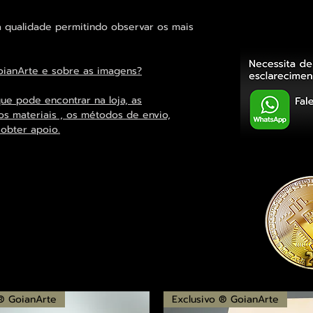
 qualidade permitindo observar os mais
oianArte e sobre as imagens?
que pode encontrar na loja, as
os materiais , os métodos de envio,
 obter apoio.
 ® GoianArte
Exclusivo ® GoianArte