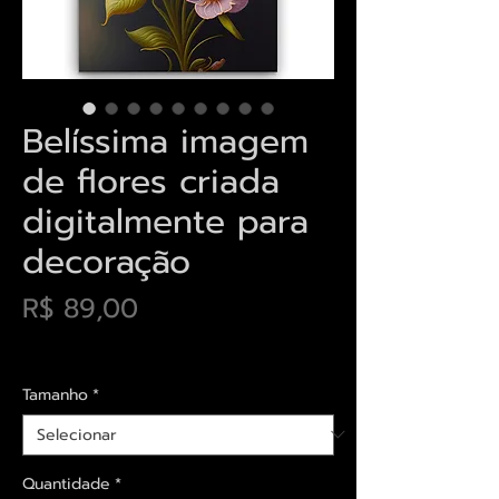
Belíssima imagem
de flores criada
digitalmente para
decoração
Preço
R$ 89,00
Envios saiba mais aqui
Tamanho
*
Quantidade
*