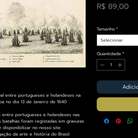
Pr
R$ 89,00
Envios saiba mais a
Tamanho
*
Selecionar
Quantidade
*
Adici
val entre portugueses e holandeses na
ba no dia 13 de Janeiro de 1640
s entre portugueses e holandeses nas
s batalhas foram registadas em gravuras
 disponibilizar no nosso site
ação da arte e história do Brasil.