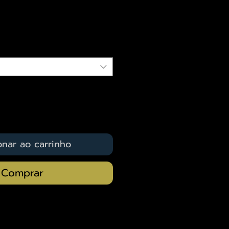
eço
qui
onar ao carrinho
Comprar