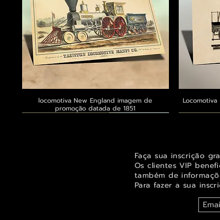
locomotiva New England imagem de
Visualização rápida
Locomotiva 
promoção datada de 1851
Exclusivo ® GoianArte
Exclusivo ® GoianArte
Exclusivo ® GoianArte
Exclusivo
Exclusivo
Exclusivo
Faça sua inscrição gr
Os clientes VIP benef
também de informaçõe
Para fazer a sua inscr