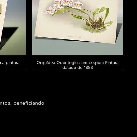
ca pintura
a
Orquídea Odontoglossum crispum Pintura
Visualização rápida
datada de 1888
Exclusivo ® GoianArte
Exclusivo ® GoianArte
Exclusivo ® GoianArte
ntos, beneficiando