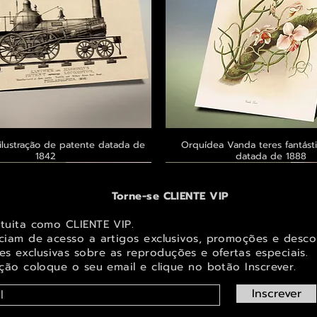
ilustração de patente datada de
Visualização rápida
Orquídea Vanda teres fantásti
Visualização rápid
1842
datada de 1888
 ® GoianArte
 ® GoianArte
 ® GoianArte
Exclusivo ® GoianArte
Exclusivo ® GoianArte
Exclusivo ® GoianArte
Torne-se CLIENTE VIP
atuita como CLIENTE VIP.
iciam de acesso a artigos exclusivos, promoções e desco
s exclusivas sobr
e as reproduções e ofertas especiais.
ição coloque o seu email e clique no botão Inscrever.
Inscrever