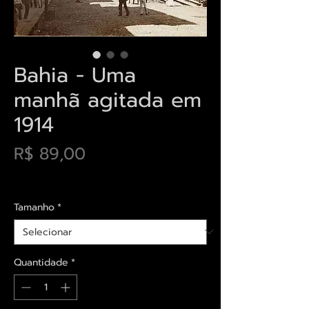
Bahia - Uma
manhã agitada em
1914
Preço
R$ 89,00
Envios saiba mais aqui
Tamanho
*
Quantidade
*