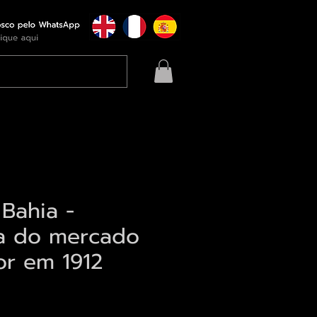
 Bahia -
ia do mercado
or em 1912
eço