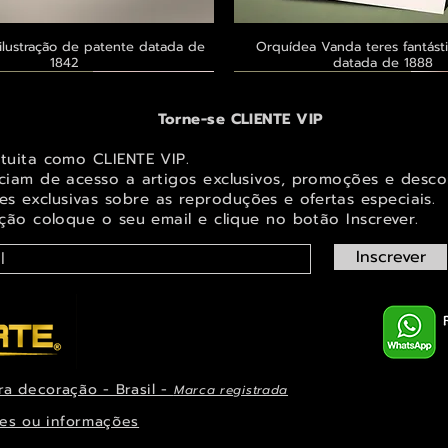
ilustração de patente datada de
Visualização rápida
Orquídea Vanda teres fantásti
Visualização rápid
1842
datada de 1888
 ® GoianArte
 ® GoianArte
 ® GoianArte
Exclusivo ® GoianArte
Exclusivo ® GoianArte
Exclusivo ® GoianArte
Torne-se CLIENTE VIP
atuita como CLIENTE VIP.
iciam de acesso a artigos exclusivos, promoções e desco
s exclusivas sobr
e as reproduções e ofertas especiais.
ição coloque o seu email e clique no botão Inscrever.
Inscrever
ra decoração - Brasil -
Marca registrada
em de Fada e elfo para decorar
ta imagem de Fada Bebê para
s Masdevallia shuttleworthii e
Visualização rápida
Visualização rápida
Visualização rápida
Orquídea Laelia autumnalis, rara
Belíssima imagem de Fada das Ma
Belíssima imagem de Fada das na
Visualização rápid
Visualização rápid
Visualização rápid
ys Pintura de datada de 1888
r espaço infantil ou juvenil
paço infantil ou juvenil
decorar espaço infantil ou 
ilustração datada de 1
espaço infantil ou juve
es ou informações