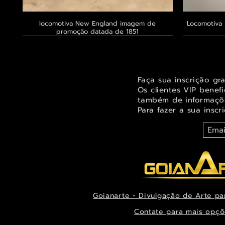
locomotiva New England imagem de
Visualização rápida
Locomotiva 
promoção datada de 1851
Exclusivo ® GoianArte
Exclusivo ® GoianArte
Exclusivo ® GoianArte
Exclusivo
Exclusivo
Exclusivo
Faça sua inscrição gr
Os clientes VIP benef
também de informaçõe
Para fazer a sua inscr
Goianarte - Divulgação de Arte pa
Orquídea Odontoglossum insleayi splendens
Belíssima imagem de Fada das árvores para
Belíssima pintura de Fada dos jardins para
Visualização rápida
Visualização rápida
Visualização rápida
Alegre imag
Ternuren
Orquídea
decorar espaço infantil ou juvenil
Pintura de datada de 1888
decoração datada de 1944
Xanthocor
decora
es
Contate para mais opçõ