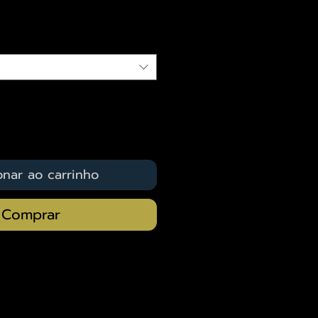
qui
onar ao carrinho
Comprar