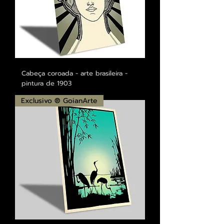
Cabeça coroada - arte brasileira -
pintura de 1903
Exclusivo ® GoianArte