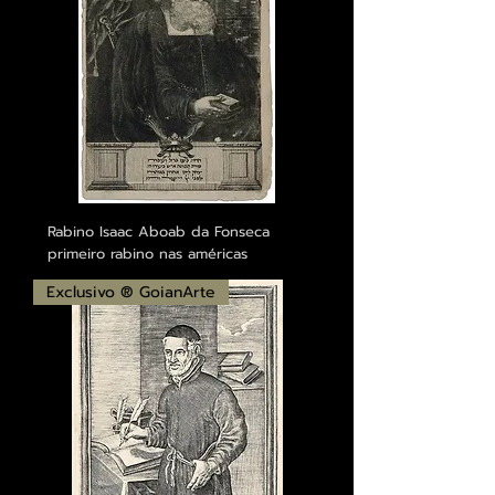
Rabino Isaac Aboab da Fonseca
primeiro rabino nas américas
Exclusivo ® GoianArte