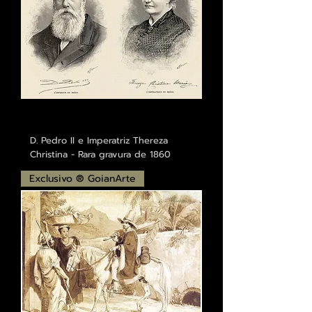
D. Pedro II e Imperatriz Thereza
Christina - Rara gravura de 1860
Exclusivo ® GoianArte