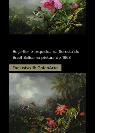
Beija-flor e orquídea na floresta do
Brasil Belíssima pintura de 1863
Exclusivo ® GoianArte