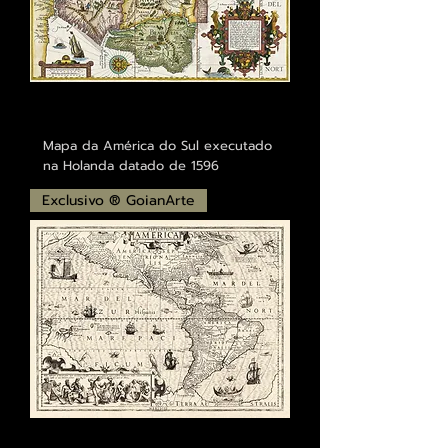
Mapa da América do Sul executado
na Holanda datado de 1596
Exclusivo ® GoianArte