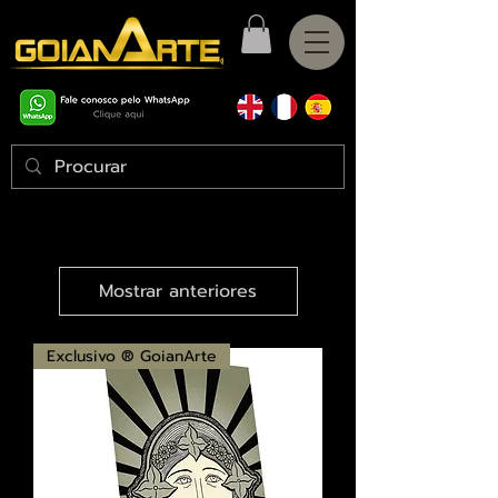
Mostrar anteriores
Exclusivo ® GoianArte