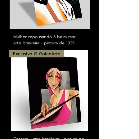
Mulher repousando à beira mar -
arte brasileira - pintura de 1935
Exclusivo ® GoianArte
Cantora - arte brasileira - pintura de