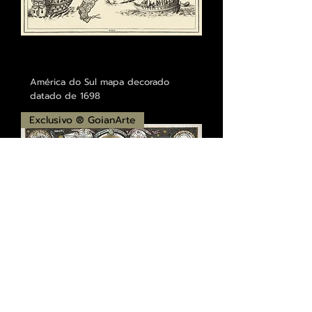
América do Sul mapa decorado
datado de 1698
Exclusivo ® GoianArte
Planisfério realizado em Leipzig