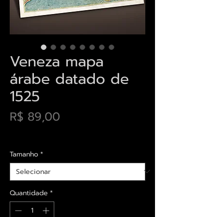
Veneza mapa
árabe datado de
1525
Preço
R$ 89,00
Envios saiba mais aqui
Tamanho
*
Quantidade
*