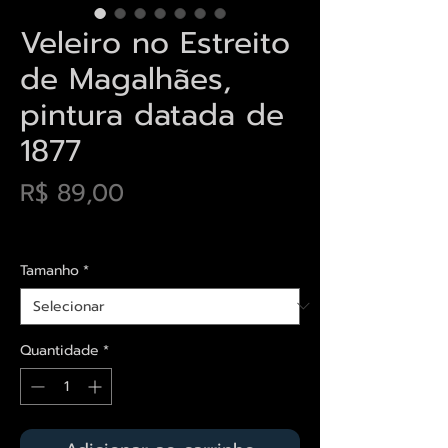
Veleiro no Estreito
de Magalhães,
pintura datada de
1877
Preço
R$ 89,00
Envios saiba mais aqui
Tamanho
*
Quantidade
*