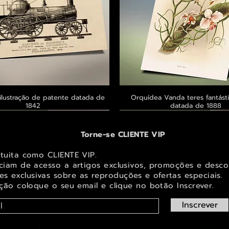
ilustração de patente datada de
Visualização rápida
Orquídea Vanda teres fantásti
Visualização rápid
1842
datada de 1888
 ® GoianArte
 ® GoianArte
 ® GoianArte
Exclusivo ® GoianArte
Exclusivo ® GoianArte
Exclusivo ® GoianArte
Torne-se CLIENTE VIP
atuita como CLIENTE VIP.
iciam de acesso a artigos exclusivos, promoções e desco
s exclusivas sobr
e as reproduções e ofertas especiais.
ição coloque o seu email e clique no botão Inscrever.
Inscrever