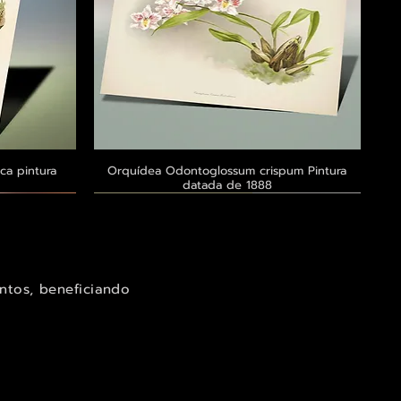
ca pintura
a
Orquídea Odontoglossum crispum Pintura
Visualização rápida
datada de 1888
Exclusivo ® GoianArte
Exclusivo ® GoianArte
Exclusivo ® GoianArte
ntos, beneficiando