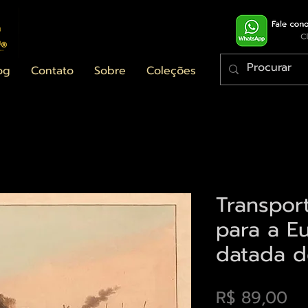
og
Contato
Sobre
Coleções
Transpor
para a Eu
datada d
Pr
R$ 89,00