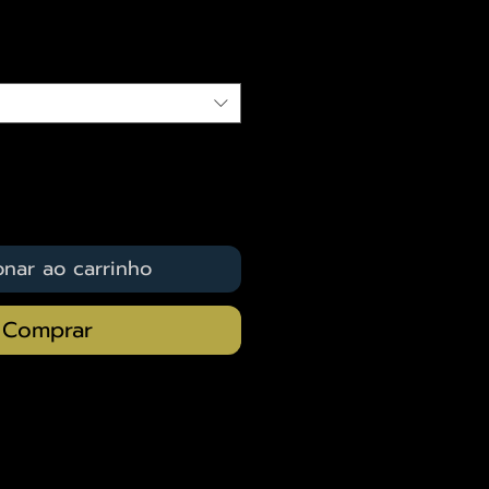
qui
onar ao carrinho
Comprar