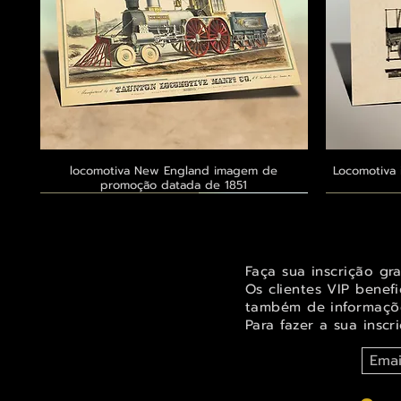
locomotiva New England imagem de
Visualização rápida
Locomotiva 
promoção datada de 1851
Exclusivo ® GoianArte
Exclusivo ® GoianArte
Exclusivo ® GoianArte
Exclusivo
Exclusivo
Exclusivo
Faça sua inscrição gr
Os clientes VIP benef
também de informaçõe
Para fazer a sua inscr