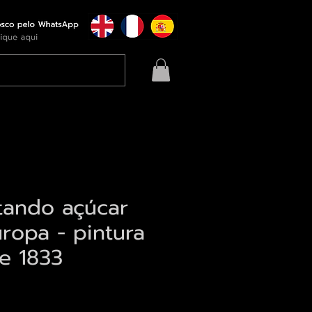
tando açúcar
ropa - pintura
e 1833
eço