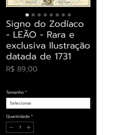
Signo do Zodíaco
- LEÃO - Rara e
exclusiva Ilustração
datada de 1731
Preço
R$ 89,00
Envios saiba mais aqui
Tamanho
*
Quantidade
*