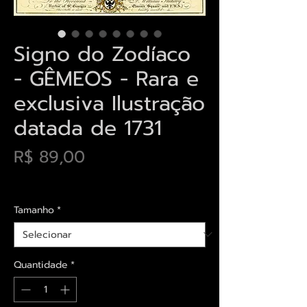
Signo do Zodíaco
- GÊMEOS - Rara e
exclusiva Ilustração
datada de 1731
Preço
R$ 89,00
Envios saiba mais aqui
Tamanho
*
Quantidade
*