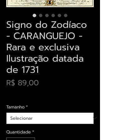
Signo do Zodíaco
- CARANGUEJO -
Rara e exclusiva
Ilustração datada
de 1731
Preço
R$ 89,00
Envios saiba mais aqui
Tamanho
*
Quantidade
*