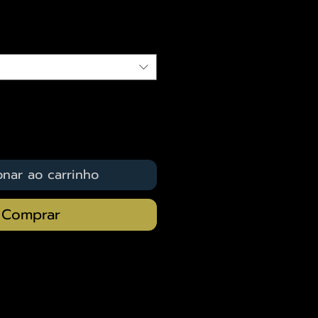
qui
onar ao carrinho
Comprar