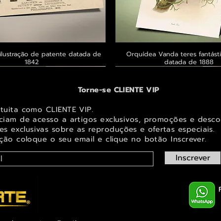
ilustração de patente datada de
Visualização rápida
Orquídea Vanda teres fantásti
Visualização rápid
1842
datada de 1888
 ® GoianArte
 ® GoianArte
 ® GoianArte
Exclusivo ® GoianArte
Exclusivo ® GoianArte
Exclusivo ® GoianArte
Torne-se CLIENTE VIP
atuita como CLIENTE VIP.
iciam de acesso a artigos exclusivos, promoções e desco
s exclusivas sobr
e as reproduções e ofertas especiais.
ição coloque o seu email e clique no botão Inscrever.
Inscrever