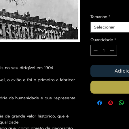
Envios saiba mais a
Tamanho
*
Selecionar
Quantidade
*
s no seu dirigível em 1904
Adici
el, o avião e foi o primeiro a fabricar
tória da humanidade e que representa
ia de grande valor histórico, que é
qualidade.
cado que, como objeto de decoração