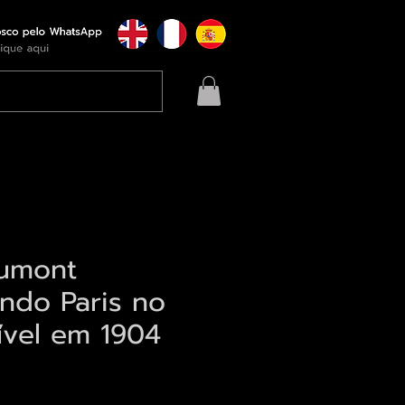
Dumont
ndo Paris no
ível em 1904
eço