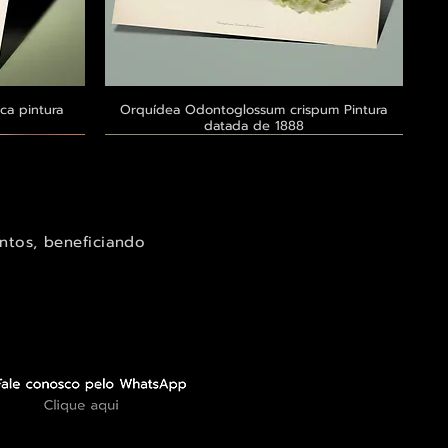
ca pintura
a
Orquídea Odontoglossum crispum Pintura
Visualização rápida
datada de 1888
Exclusivo ® GoianArte
Exclusivo ® GoianArte
Exclusivo ® GoianArte
ntos, beneficiando