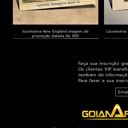
locomotiva New England imagem de
Visualização rápida
Locomotiva 
promoção datada de 1851
Exclusivo ® GoianArte
Exclusivo ® GoianArte
Exclusivo ® GoianArte
Exclusivo
Exclusivo
Exclusivo
Faça sua inscrição gr
Os clientes VIP benef
também de informaçõe
Para fazer a sua inscr