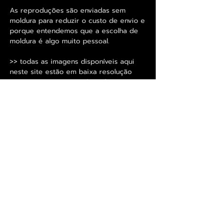
As reproduções são enviadas sem
moldura para reduzir o custo de envio e
porque entendemos que a escolha de
moldura é algo muito pessoal.
>> todas as imagens disponíveis aqui
neste site estão em baixa resolução
para evitar consumos de tráfego
exagerado a quem usar celular e rede
móvel, para que se possa avaliar a
resolução dos originais disponibilizamos
imagens de pormenor onde se pode
observar melhor o elevado nível de
definição que é utilizado nas
reproduções. <<