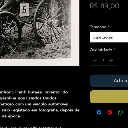
Pr
R$ 89,00
Envios saiba mais a
Tamanho
*
Selecionar
Quantidade
*
Adici
senhor J. Frank Duryea inventor do
gasolina nos Estados Unidos.
petição com um veículo automóvel
sido registado em fotografia, depois de
a na época.