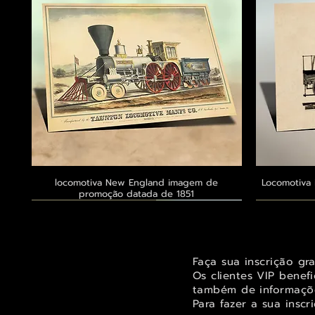
locomotiva New England imagem de
Visualização rápida
Locomotiva 
promoção datada de 1851
Exclusivo ® GoianArte
Exclusivo ® GoianArte
Exclusivo ® GoianArte
Exclusivo
Exclusivo
Exclusivo
Faça sua inscrição gr
Os clientes VIP benef
também de informaçõe
Para fazer a sua inscr