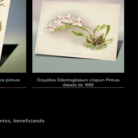
ca pintura
a
Orquídea Odontoglossum crispum Pintura
Visualização rápida
datada de 1888
Exclusivo ® GoianArte
Exclusivo ® GoianArte
Exclusivo ® GoianArte
ntos, beneficiando