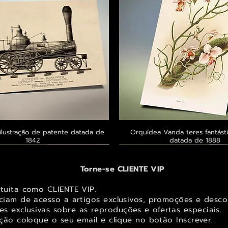
ilustração de patente datada de
Visualização rápida
Orquídea Vanda teres fantásti
Visualização rápid
1842
datada de 1888
 ® GoianArte
 ® GoianArte
 ® GoianArte
Exclusivo ® GoianArte
Exclusivo ® GoianArte
Exclusivo ® GoianArte
Torne-se CLIENTE VIP
atuita como CLIENTE VIP.
iciam de acesso a artigos exclusivos, promoções e desco
s exclusivas sobr
e as reproduções e ofertas especiais.
ição coloque o seu email e clique no botão Inscrever.