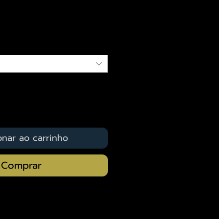
eço
qui
onar ao carrinho
Comprar