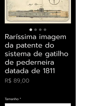
Raríssima imagem
da patente do
sistema de gatilho
de pederneira
datada de 1811
Preço
R$ 89,00
Envios saiba mais aqui
Tamanho
*