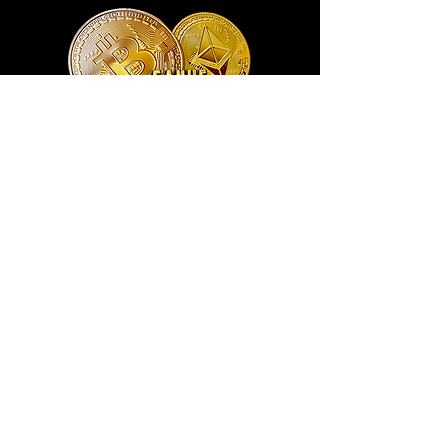
Exclusivo ® GoianArte
locomotiva New England imagem de