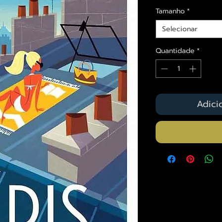
Tamanho
*
Selecionar
Quantidade
*
Adici