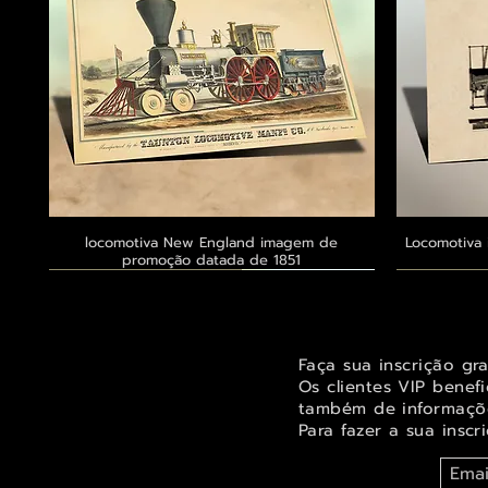
locomotiva New England imagem de
Visualização rápida
Locomotiva 
promoção datada de 1851
Exclusivo ® GoianArte
Exclusivo ® GoianArte
Exclusivo ® GoianArte
Exclusivo
Exclusivo
Exclusivo
Faça sua inscrição gr
Os clientes VIP benef
também de informaçõe
Para fazer a sua inscr