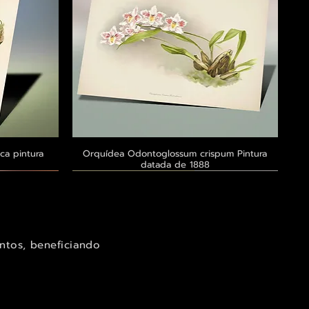
ca pintura
a
Orquídea Odontoglossum crispum Pintura
Visualização rápida
datada de 1888
Exclusivo ® GoianArte
Exclusivo ® GoianArte
Exclusivo ® GoianArte
ntos, beneficiando