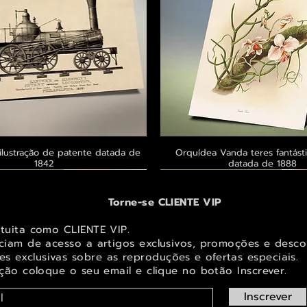
ilustração de patente datada de
Visualização rápida
Orquídea Vanda teres fantásti
Visualização rápid
1842
datada de 1888
 ® GoianArte
 ® GoianArte
 ® GoianArte
Exclusivo ® GoianArte
Exclusivo ® GoianArte
Exclusivo ® GoianArte
Torne-se CLIENTE VIP
atuita como CLIENTE VIP.
iciam de acesso a artigos exclusivos, promoções e desco
s exclusivas sobr
e as reproduções e ofertas especiais.
ição coloque o seu email e clique no botão Inscrever.
Inscrever