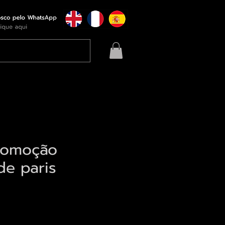
romoção
 de paris
eço
qui