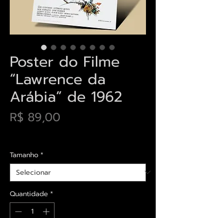
Poster do Filme
“Lawrence da
Arábia” de 1962
Preço
R$ 89,00
Envios saiba mais aqui
Tamanho
*
Quantidade
*