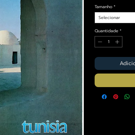
Tamanho
*
Selecionar
Quantidade
*
Adici