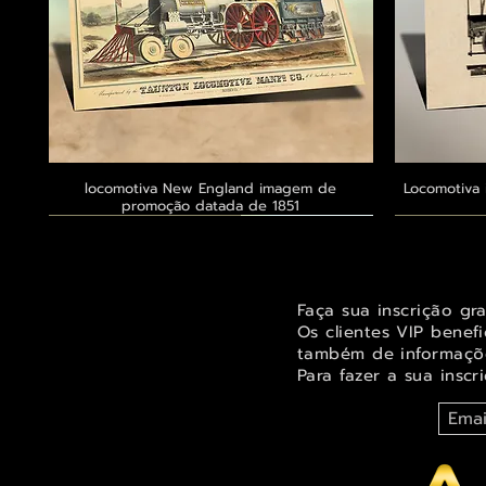
locomotiva New England imagem de
Visualização rápida
Locomotiva 
promoção datada de 1851
Exclusivo ® GoianArte
Exclusivo ® GoianArte
Exclusivo ® GoianArte
Exclusivo
Exclusivo
Exclusivo
Faça sua inscrição gr
Os clientes VIP benef
também de informaçõe
Para fazer a sua inscr