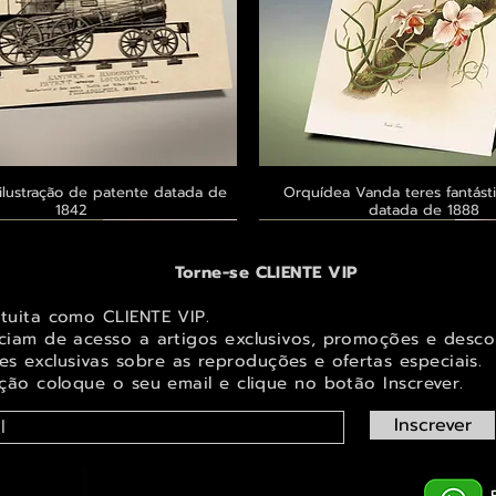
ilustração de patente datada de
Visualização rápida
Orquídea Vanda teres fantásti
Visualização rápid
1842
datada de 1888
 ® GoianArte
 ® GoianArte
 ® GoianArte
Exclusivo ® GoianArte
Exclusivo ® GoianArte
Exclusivo ® GoianArte
Torne-se CLIENTE VIP
atuita como CLIENTE VIP.
iciam de acesso a artigos exclusivos, promoções e desco
s exclusivas sobr
e as reproduções e ofertas especiais.
ição coloque o seu email e clique no botão Inscrever.
Inscrever