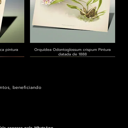
ca pintura
a
Orquídea Odontoglossum crispum Pintura
Visualização rápida
datada de 1888
Exclusivo ® GoianArte
Exclusivo ® GoianArte
Exclusivo ® GoianArte
ntos, beneficiando