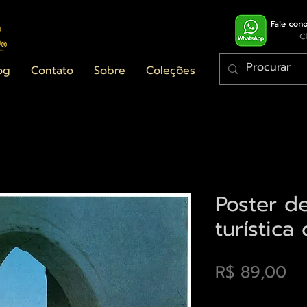
og
Contato
Sobre
Coleções
Poster d
turística
Pr
R$ 89,00
Envios saiba mais a