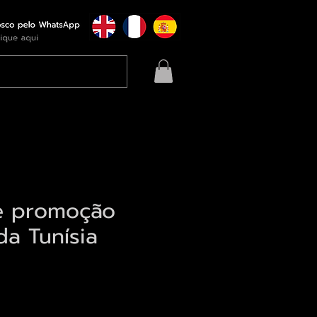
e promoção
 da Tunísia
eço
qui