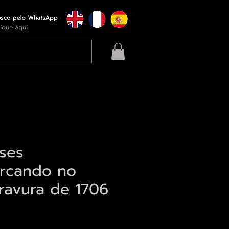
ses
rcando no
gravura de 1706
eço