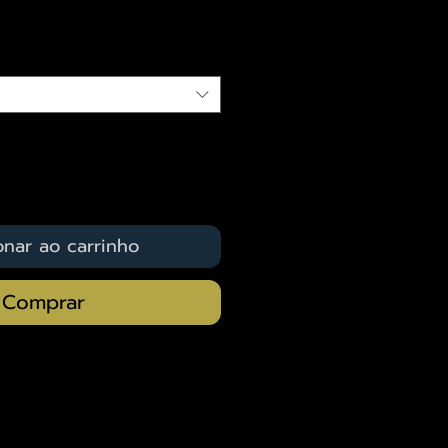
qui
onar ao carrinho
Comprar