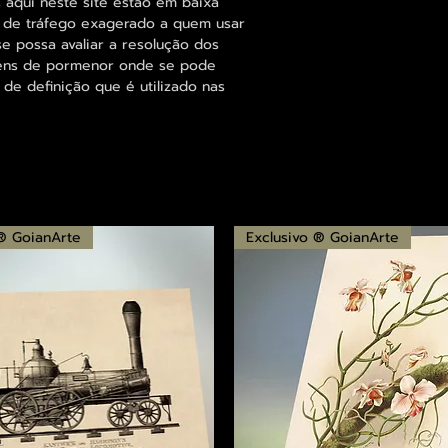
 aqui neste site estão em baixa
s de tráfego exagerado a quem usar
se possa avaliar a resolução dos
agens de pormenor onde se pode
 de definição que é utilizado nas
 ® GoianArte
Exclusivo ® GoianArte