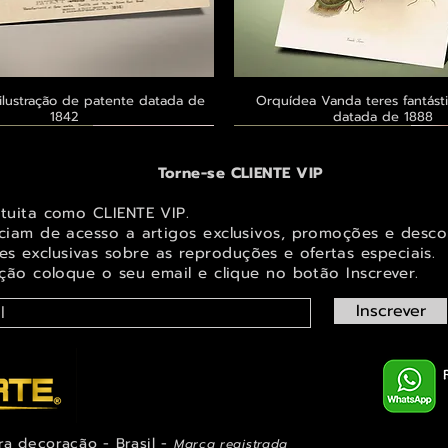
ilustração de patente datada de
Visualização rápida
Orquídea Vanda teres fantásti
Visualização rápid
1842
datada de 1888
 ® GoianArte
 ® GoianArte
 ® GoianArte
Exclusivo ® GoianArte
Exclusivo ® GoianArte
Exclusivo ® GoianArte
Torne-se CLIENTE VIP
atuita como CLIENTE VIP.
iciam de acesso a artigos exclusivos, promoções e desco
s exclusivas sobr
e as reproduções e ofertas especiais.
ição coloque o seu email e clique no botão Inscrever.
Inscrever
ra decoração - Brasil -
Marca registrada
em de Fada e elfo para decorar
ta imagem de Fada Bebê para
s Masdevallia shuttleworthii e
Visualização rápida
Visualização rápida
Visualização rápida
Orquídea Laelia autumnalis, rara
Belíssima imagem de Fada das Ma
Belíssima imagem de Fada das na
Visualização rápid
Visualização rápid
Visualização rápid