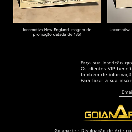
locomotiva New England imagem de
Visualização rápida
Locomotiva 
promoção datada de 1851
Exclusivo ® GoianArte
Exclusivo ® GoianArte
Exclusivo ® GoianArte
Exclusivo
Exclusivo
Exclusivo
Faça sua inscrição gr
Os clientes VIP benef
também de informaçõe
Para fazer a sua inscr
Goianarte - Divulgação de Arte pa
Orquídea Odontoglossum insleayi splendens
Belíssima imagem de Fada das árvores para
Belíssima pintura de Fada dos jardins para
Visualização rápida
Visualização rápida
Visualização rápida
Alegre imag
Ternuren
Orquídea