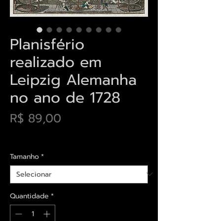
Planisfério
realizado em
Leipzig Alemanha
no ano de 1728
Preço
R$ 89,00
Envios saiba mais aqui
Tamanho
*
Quantidade
*