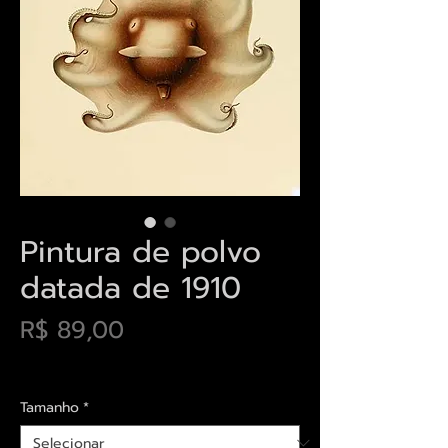
Pintura de polvo
datada de 1910
Preço
R$ 89,00
Envios saiba mais aqui
Tamanho
*