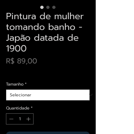
Pintura de mulher
tomando banho -
Japão datada de
1900
Preço
R$ 89,00
Envios saiba mais aqui
Tamanho
*
Quantidade
*