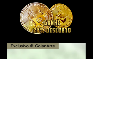
Exclusivo ® GoianArte
locomotiva New England imagem de