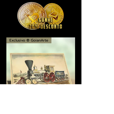
Exclusivo ® GoianArte
locomotiva New England imagem de