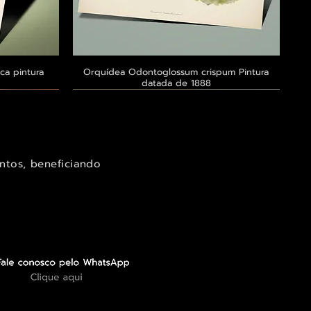
ca pintura
a
Orquídea Odontoglossum crispum Pintura
Visualização rápida
datada de 1888
Exclusivo ® GoianArte
Exclusivo ® GoianArte
Exclusivo ® GoianArte
ntos, beneficiando