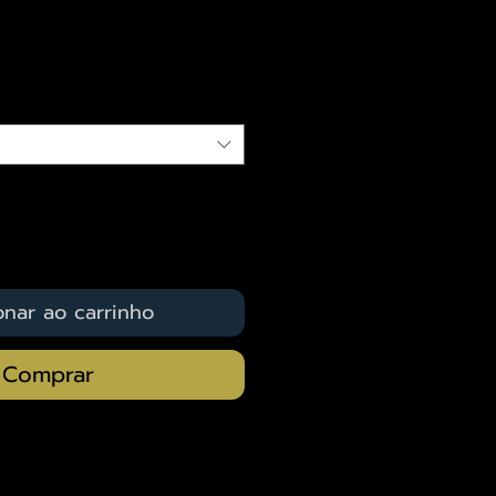
eço
qui
onar ao carrinho
Comprar