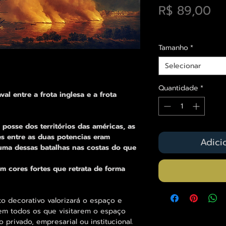
Pr
R$ 89,00
Envios saiba mais a
Tamanho
*
Selecionar
Quantidade
*
val entre a frota inglesa e a frota
 posse dos territórios das américas, as
s entre as duas potencias eram
Adici
 uma dessas batalhas nas costas do que
m cores fortes que retrata de forma
decorativo valorizará o espaço e
em todos os que visitarem o espaço
 privado, empresarial ou institucional.