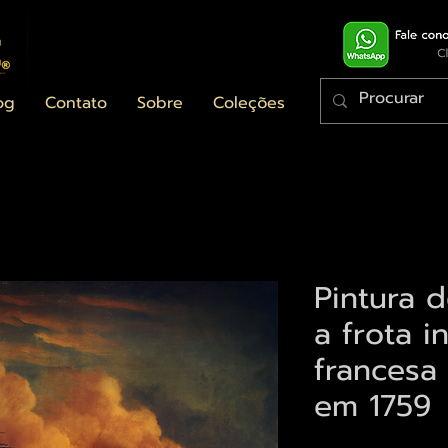
og
Contato
Sobre
Coleções
Pintura d
a frota i
frances
em 1759