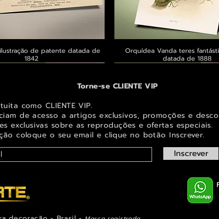
ilustração de patente datada de
Visualização rápida
Orquídea Vanda teres fantásti
Visualização rápid
1842
datada de 1888
 ® GoianArte
 ® GoianArte
 ® GoianArte
Exclusivo ® GoianArte
Exclusivo ® GoianArte
Exclusivo ® GoianArte
Torne-se CLIENTE VIP
atuita como CLIENTE VIP.
iciam de acesso a artigos exclusivos, promoções e desco
s exclusivas sobr
e as reproduções e ofertas especiais.
ição coloque o seu email e clique no botão Inscrever.
Inscrever
ra decoração - Brasil -
Marca registrada