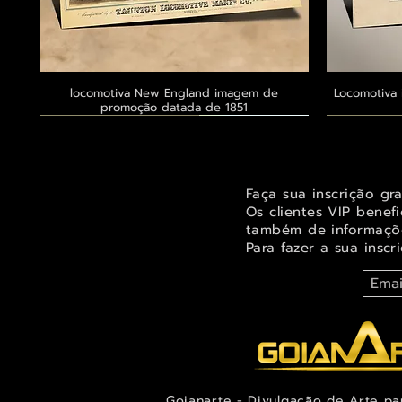
locomotiva New England imagem de
Visualização rápida
Locomotiva 
promoção datada de 1851
Exclusivo ® GoianArte
Exclusivo ® GoianArte
Exclusivo ® GoianArte
Exclusivo
Exclusivo
Exclusivo
Faça sua inscrição gr
Os clientes VIP benef
também de informaçõe
Para fazer a sua inscr
Goianarte - Divulgação de Arte pa