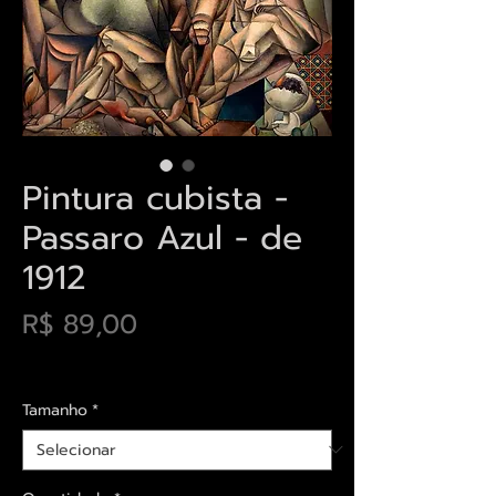
Pintura cubista -
Passaro Azul - de
1912
Preço
R$ 89,00
Envios saiba mais aqui
Tamanho
*