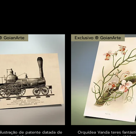
 ® GoianArte
Exclusivo ® GoianArte
ilustração de patente datada de
Visualização rápida
Orquídea Vanda teres fantásti
Visualização rápid