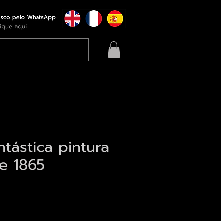
ntástica pintura
e 1865
eço
qui