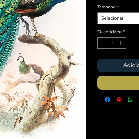
Tamanho
*
Selecionar
Quantidade
*
Adici