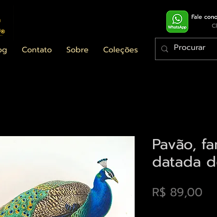
og
Contato
Sobre
Coleções
Pavão, fa
datada d
Pr
R$ 89,00
Envios saiba mais a