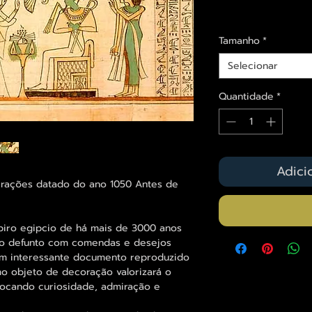
Envios saiba mais a
Tamanho
*
Selecionar
Quantidade
*
Adici
Orações datado do ano 1050 Antes de
piro egipcio de há mais de 3000 anos
o defunto com comendas e desejos
um interessante documento reproduzido
o objeto de decoração valorizará o
vocando curiosidade, admiração e