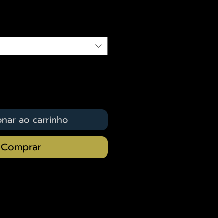
qui
onar ao carrinho
Comprar