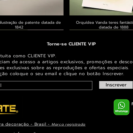
ilustração de patente datada de
Visualização rápida
Orquídea Vanda teres fantásti
Visualização rápid
1842
datada de 1888
 ® GoianArte
 ® GoianArte
 ® GoianArte
Exclusivo ® GoianArte
Exclusivo ® GoianArte
Exclusivo ® GoianArte
Torne-se CLIENTE VIP
atuita como CLIENTE VIP.
iciam de acesso a artigos exclusivos, promoções e desco
s exclusivas sobr
e as reproduções e ofertas especiais.
ição coloque o seu email e clique no botão Inscrever.
Inscrever
ra decoração - Brasil -
Marca registrada
em de Fada e elfo para decorar
ta imagem de Fada Bebê para
s Masdevallia shuttleworthii e
Visualização rápida
Visualização rápida
Visualização rápida
Orquídea Laelia autumnalis, rara
Belíssima imagem de Fada das Ma
Belíssima imagem de Fada das na
Visualização rápid
Visualização rápid
Visualização rápid
ys Pintura de datada de 1888
r espaço infantil ou juvenil
paço infantil ou juvenil
decorar espaço infantil ou 
ilustração datada de 1
espaço infantil ou juve