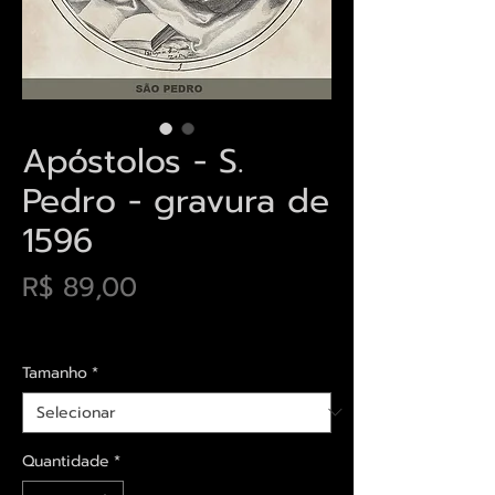
Apóstolos - S.
Pedro - gravura de
1596
Preço
R$ 89,00
Envios saiba mais aqui
Tamanho
*
Quantidade
*