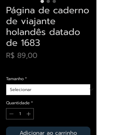
Página de caderno
de viajante
holandês datado
de 1683
Preço
R$ 89,00
Envios saiba mais aqui
Tamanho
*
Quantidade
*
Adicionar ao carrinho