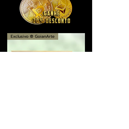
Exclusivo ® GoianArte
locomotiva New England imagem de
promoção datada de 1851