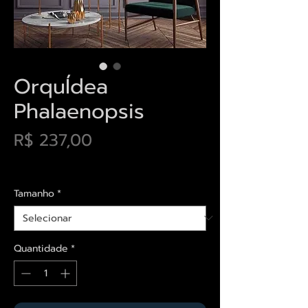
OrquÍdea
Phalaenopsis
Preço
R$ 237,00
Envios saiba mais aqui
Tamanho
*
Quantidade
*