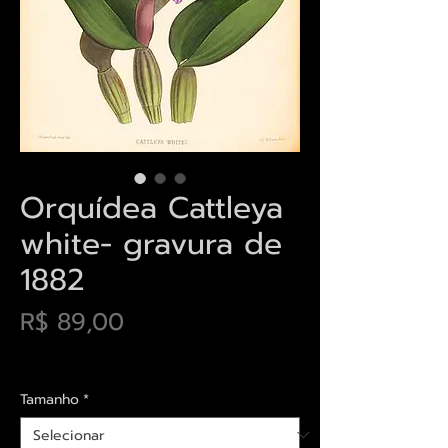
Orquídea Cattleya
white- gravura de
1882
Preço
R$ 89,00
Envios saiba mais aqui
Tamanho
*