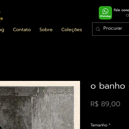
og
Contato
Sobre
Coleções
o banho 
Pr
R$ 89,00
Envios saiba mais a
Tamanho
*