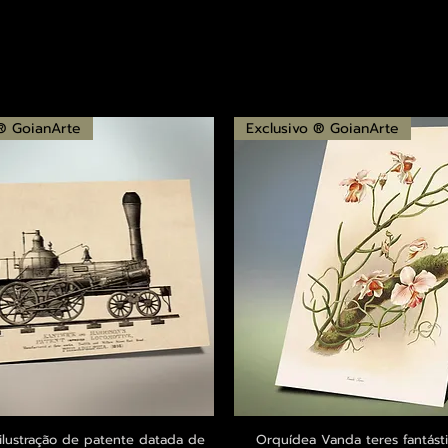
 ® GoianArte
Exclusivo ® GoianArte
ilustração de patente datada de
Visualização rápida
Orquídea Vanda teres fantásti
Visualização rápid