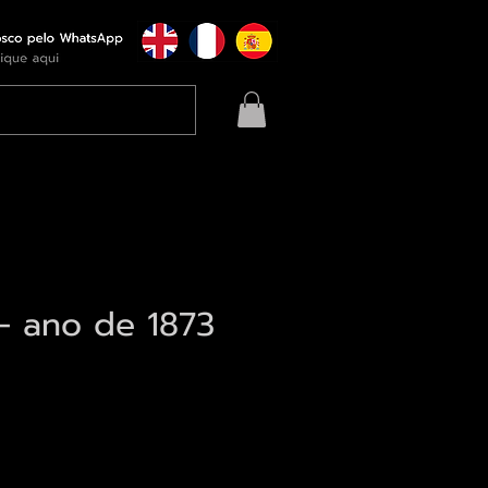
- ano de 1873
eço
qui