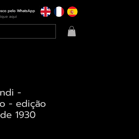
ndi -
io - edição
 de 1930
eço