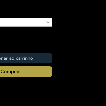
qui
onar ao carrinho
Comprar