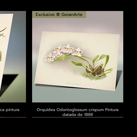
Exclusivo ® GoianArte
ca pintura
a
Orquídea Odontoglossum crispum Pintura
Visualização rápida
datada de 1888
Exclusivo ® GoianArte
Exclusivo ® GoianArte
Exclusivo ® GoianArte