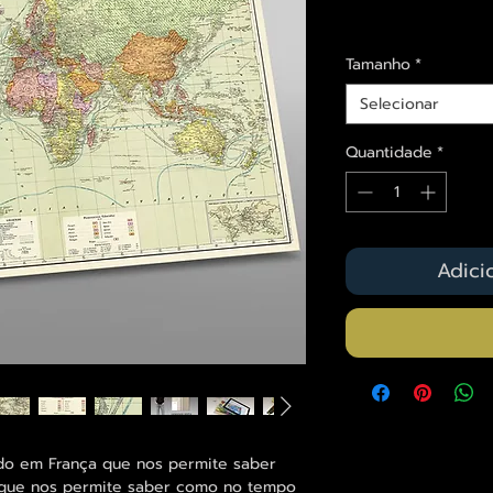
Envios saiba mais a
Tamanho
*
Selecionar
Quantidade
*
Adici
o em França que nos permite saber
que nos permite saber como no tempo