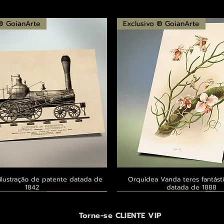
 ® GoianArte
Exclusivo ® GoianArte
ilustração de patente datada de
Visualização rápida
Orquídea Vanda teres fantásti
Visualização rápid
1842
datada de 1888
 ® GoianArte
 ® GoianArte
 ® GoianArte
Exclusivo ® GoianArte
Exclusivo ® GoianArte
Exclusivo ® GoianArte
Torne-se CLIENTE VIP