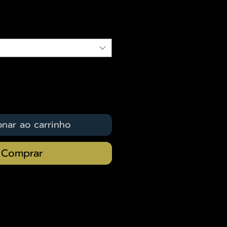
qui
onar ao carrinho
Comprar