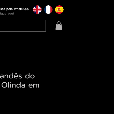
landês do
 Olinda em
eço