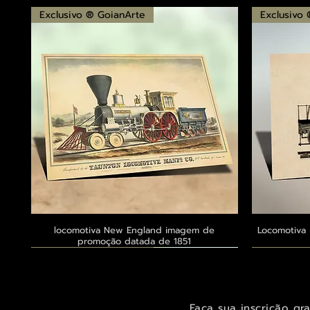
Exclusivo ® GoianArte
Exclusivo
locomotiva New England imagem de
Visualização rápida
Locomotiva 
promoção datada de 1851
Exclusivo ® GoianArte
Exclusivo ® GoianArte
Exclusivo ® GoianArte
Exclusivo
Exclusivo
Exclusivo
Faça sua inscrição gr