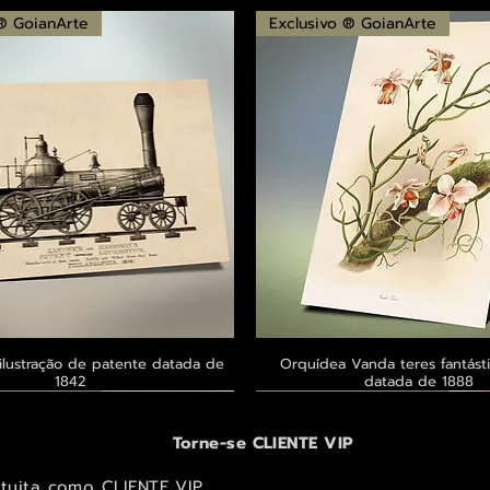
 ® GoianArte
Exclusivo ® GoianArte
ilustração de patente datada de
Visualização rápida
Orquídea Vanda teres fantásti
Visualização rápid
1842
datada de 1888
 ® GoianArte
 ® GoianArte
 ® GoianArte
Exclusivo ® GoianArte
Exclusivo ® GoianArte
Exclusivo ® GoianArte
Torne-se CLIENTE VIP
atuita como CLIENTE VIP.