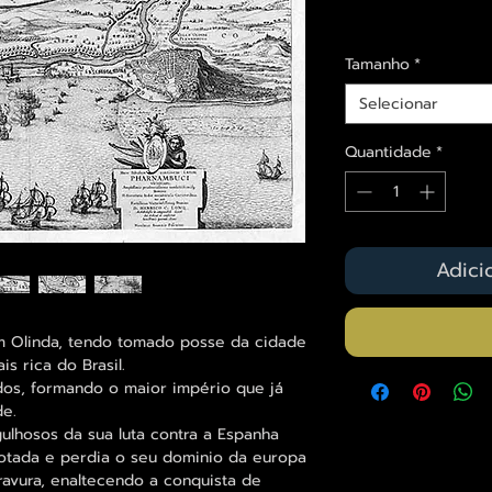
Envios saiba mais a
Tamanho
*
Selecionar
Quantidade
*
Adici
m Olinda, tendo tomado posse da cidade
s rica do Brasil.
dos, formando o maior império que já
de.
ulhosos da sua luta contra a Espanha
otada e perdia o seu dominio da europa
avura, enaltecendo a conquista de