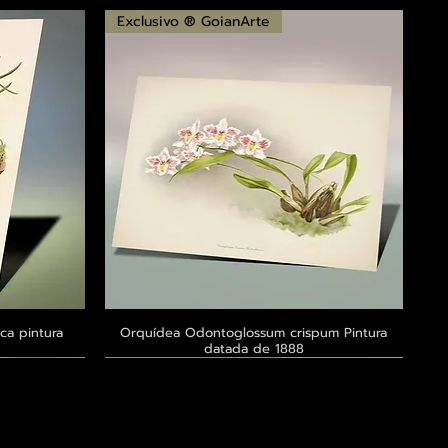
Exclusivo ® GoianArte
ca pintura
a
Orquídea Odontoglossum crispum Pintura
Visualização rápida
datada de 1888
Exclusivo ® GoianArte
Exclusivo ® GoianArte
Exclusivo ® GoianArte