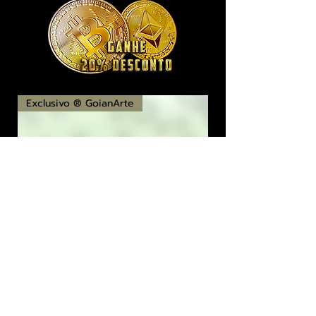
Exclusivo ® GoianArte
locomotiva New England imagem de