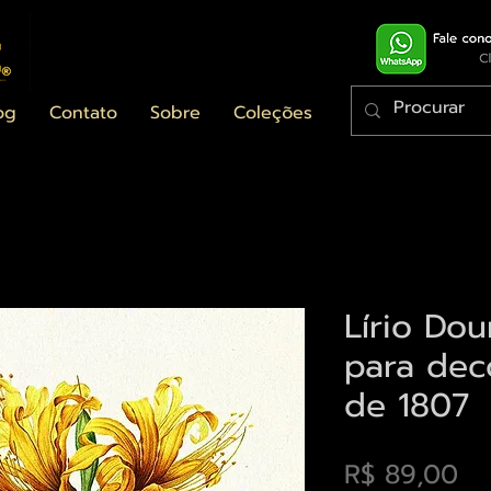
og
Contato
Sobre
Coleções
Lírio Dou
para dec
de 1807
Pr
R$ 89,00