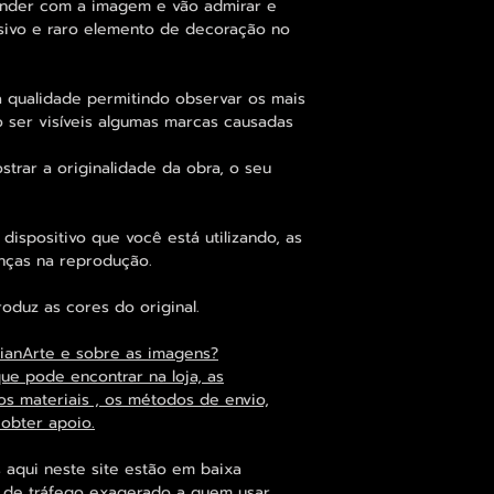
ender com a imagem e vão admirar e
usivo e raro elemento de decoração no
 qualidade permitindo observar os mais
er visíveis algumas marcas causadas
trar a originalidade da obra, o seu
dispositivo que você está utilizando, as
enças na reprodução.
duz as cores do original.
ianArte e sobre as imagens?
que pode encontrar na loja, as
os materiais , os métodos de envio,
 obter apoio.
 aqui neste site estão em baixa
s de tráfego exagerado a quem usar