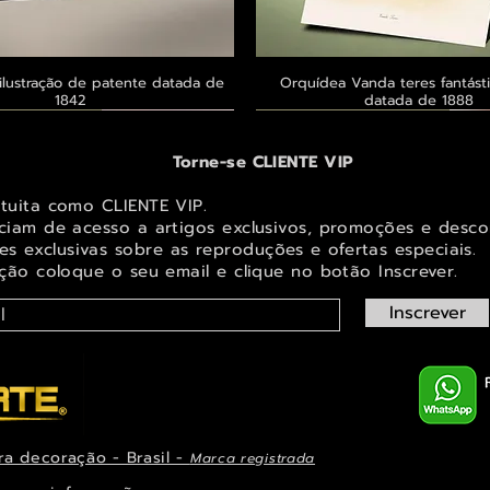
ilustração de patente datada de
Visualização rápida
Orquídea Vanda teres fantásti
Visualização rápid
1842
datada de 1888
 ® GoianArte
 ® GoianArte
 ® GoianArte
Exclusivo ® GoianArte
Exclusivo ® GoianArte
Exclusivo ® GoianArte
Torne-se CLIENTE VIP
atuita como CLIENTE VIP.
iciam de acesso a artigos exclusivos, promoções e desco
s exclusivas sobr
e as reproduções e ofertas especiais.
ição coloque o seu email e clique no botão Inscrever.
Inscrever
ra decoração - Brasil -
Marca registrada
em de Fada e elfo para decorar
ta imagem de Fada Bebê para
s Masdevallia shuttleworthii e
Visualização rápida
Visualização rápida
Visualização rápida
Orquídea Laelia autumnalis, rara
Belíssima imagem de Fada das Ma
Belíssima imagem de Fada das na
Visualização rápid
Visualização rápid
Visualização rápid
ys Pintura de datada de 1888
r espaço infantil ou juvenil
paço infantil ou juvenil
decorar espaço infantil ou 
ilustração datada de 1
espaço infantil ou juve