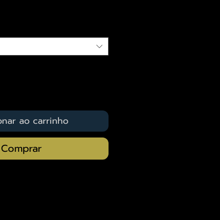
qui
onar ao carrinho
Comprar