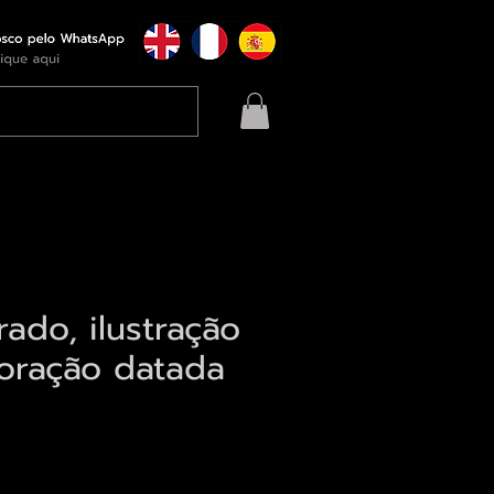
rado, ilustração
oração datada
eço