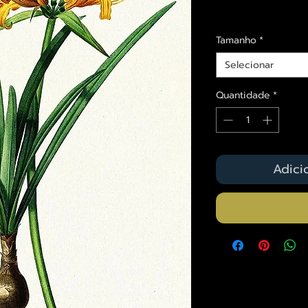
Envios saiba mais a
Tamanho
*
Selecionar
Quantidade
*
Adici