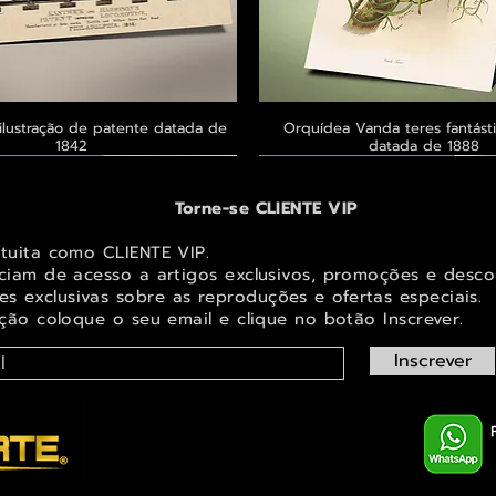
ilustração de patente datada de
Visualização rápida
Orquídea Vanda teres fantásti
Visualização rápid
1842
datada de 1888
 ® GoianArte
 ® GoianArte
 ® GoianArte
Exclusivo ® GoianArte
Exclusivo ® GoianArte
Exclusivo ® GoianArte
Torne-se CLIENTE VIP
atuita como CLIENTE VIP.
iciam de acesso a artigos exclusivos, promoções e desco
s exclusivas sobr
e as reproduções e ofertas especiais.
ição coloque o seu email e clique no botão Inscrever.
Inscrever