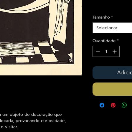
Envios saiba mais a
Tamanho
*
Selecionar
Quantidade
*
Adici
á um objeto de decoração que
olocada, provocando curiosidade,
 visitar.