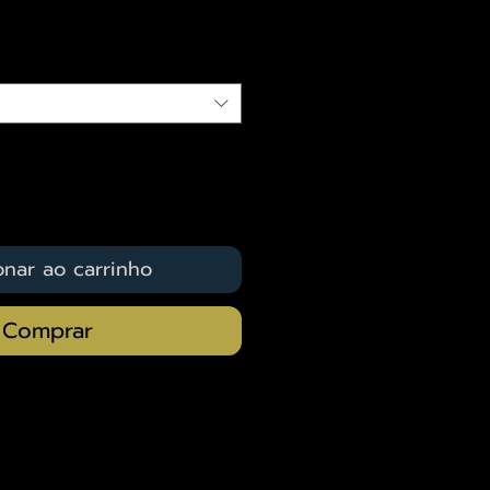
qui
onar ao carrinho
Comprar