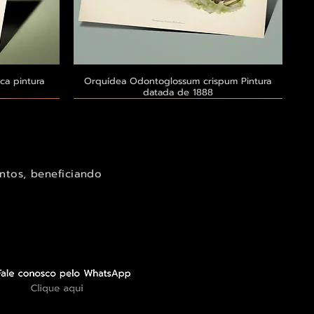
ca pintura
a
Orquídea Odontoglossum crispum Pintura
Visualização rápida
datada de 1888
Exclusivo ® GoianArte
Exclusivo ® GoianArte
Exclusivo ® GoianArte
ntos, beneficiando