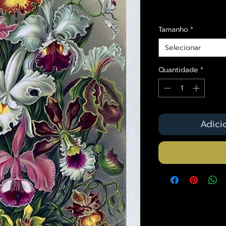
Envios saiba mais a
Tamanho
*
Selecionar
Quantidade
*
Adici