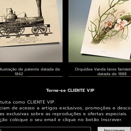
ilustração de patente datada de
Visualização rápida
Orquídea Vanda teres fantásti
Visualização rápid
1842
datada de 1888
 ® GoianArte
 ® GoianArte
 ® GoianArte
Exclusivo ® GoianArte
Exclusivo ® GoianArte
Exclusivo ® GoianArte
Torne-se CLIENTE VIP
atuita como CLIENTE VIP.
iciam de acesso a artigos exclusivos, promoções e desco
s exclusivas sobr
e as reproduções e ofertas especiais.
ição coloque o seu email e clique no botão Inscrever.
Inscrever