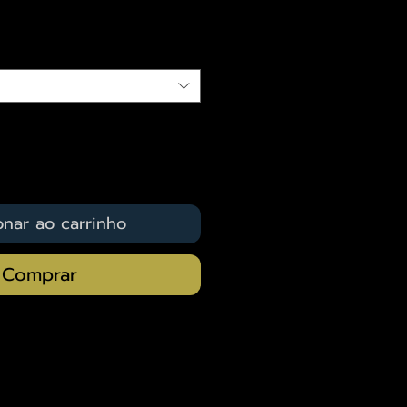
qui
onar ao carrinho
Comprar