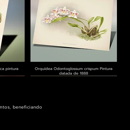
ca pintura
a
Orquídea Odontoglossum crispum Pintura
Visualização rápida
datada de 1888
Exclusivo ® GoianArte
Exclusivo ® GoianArte
Exclusivo ® GoianArte
ntos, beneficiando