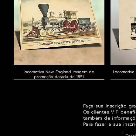
locomotiva New England imagem de
Visualização rápida
Locomotiva 
promoção datada de 1851
Exclusivo ® GoianArte
Exclusivo ® GoianArte
Exclusivo ® GoianArte
Exclusivo
Exclusivo
Exclusivo
Faça sua inscrição gr
Os clientes VIP benef
também de informaçõe
Para fazer a sua inscr