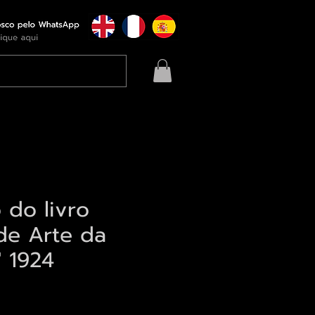
o do livro
de Arte da
" 1924
eço