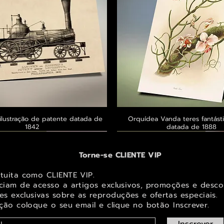
ilustração de patente datada de
Visualização rápida
Orquídea Vanda teres fantásti
Visualização rápid
1842
datada de 1888
 ® GoianArte
 ® GoianArte
 ® GoianArte
Exclusivo ® GoianArte
Exclusivo ® GoianArte
Exclusivo ® GoianArte
Torne-se CLIENTE VIP
atuita como CLIENTE VIP.
iciam de acesso a artigos exclusivos, promoções e desco
s exclusivas sobr
e as reproduções e ofertas especiais.
ição coloque o seu email e clique no botão Inscrever.
Inscrever