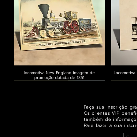
locomotiva New England imagem de
Visualização rápida
Locomotiva 
promoção datada de 1851
Exclusivo ® GoianArte
Exclusivo ® GoianArte
Exclusivo ® GoianArte
Exclusivo
Exclusivo
Exclusivo
Faça sua inscrição gr
Os clientes VIP benef
também de informaçõe
Para fazer a sua inscr