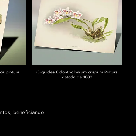
ca pintura
a
Orquídea Odontoglossum crispum Pintura
Visualização rápida
datada de 1888
Exclusivo ® GoianArte
Exclusivo ® GoianArte
Exclusivo ® GoianArte
ntos, beneficiando