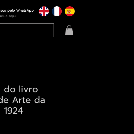
o do livro
de Arte da
" 1924
eço