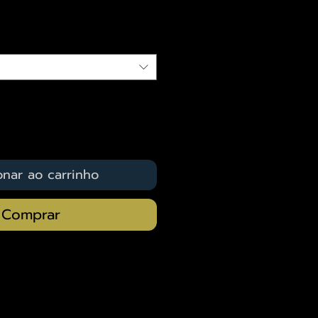
qui
onar ao carrinho
Comprar