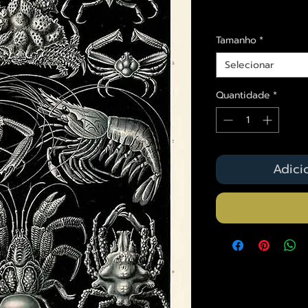
Envios saiba mais a
Tamanho
*
Selecionar
Quantidade
*
Adici