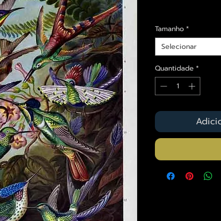
Envios saiba mais a
Tamanho
*
Selecionar
Quantidade
*
Adici