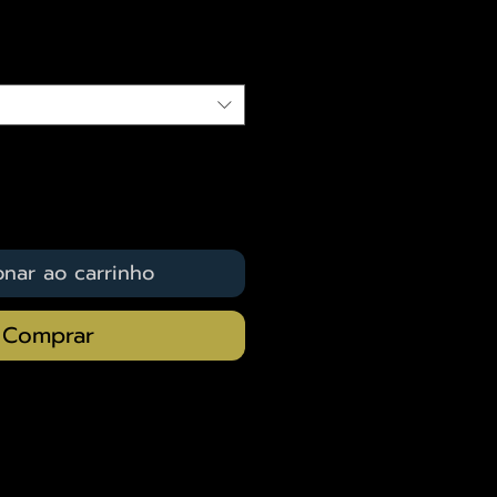
qui
onar ao carrinho
Comprar