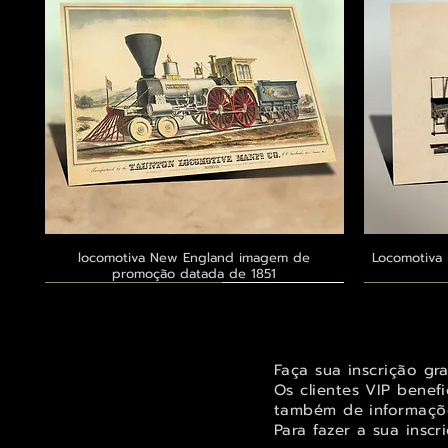
locomotiva New England imagem de
Visualização rápida
Locomotiva 
promoção datada de 1851
Exclusivo ® GoianArte
Exclusivo ® GoianArte
Exclusivo ® GoianArte
Exclusivo
Exclusivo
Exclusivo
Faça sua inscrição gr
Os clientes VIP benef
também de informaçõe
Para fazer a sua inscr