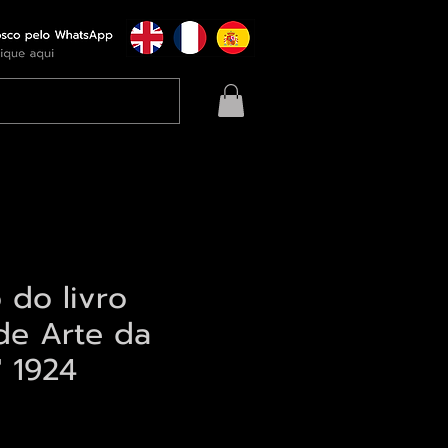
o do livro
de Arte da
" 1924
eço