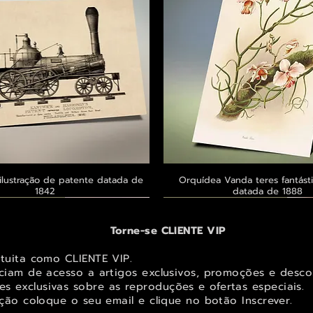
ilustração de patente datada de
Visualização rápida
Orquídea Vanda teres fantásti
Visualização rápid
1842
datada de 1888
 ® GoianArte
 ® GoianArte
 ® GoianArte
Exclusivo ® GoianArte
Exclusivo ® GoianArte
Exclusivo ® GoianArte
Torne-se CLIENTE VIP
atuita como CLIENTE VIP.
iciam de acesso a artigos exclusivos, promoções e desco
s exclusivas sobr
e as reproduções e ofertas especiais.
ição coloque o seu email e clique no botão Inscrever.