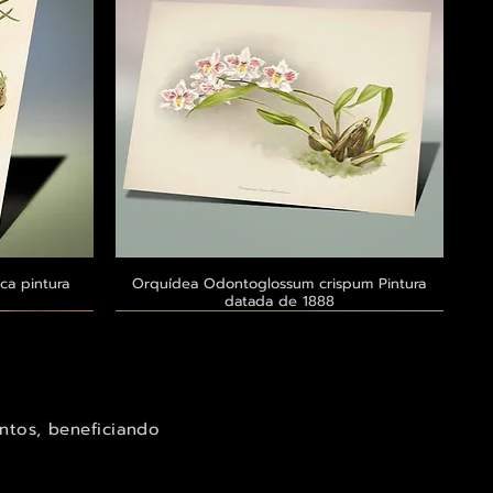
ca pintura
a
Orquídea Odontoglossum crispum Pintura
Visualização rápida
datada de 1888
Exclusivo ® GoianArte
Exclusivo ® GoianArte
Exclusivo ® GoianArte
ntos, beneficiando