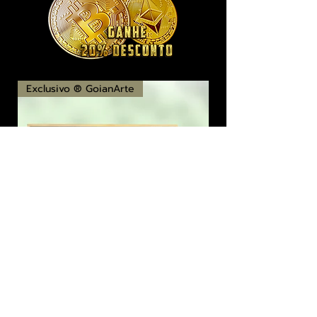
Exclusivo ® GoianArte
locomotiva New England imagem de
promoção datada de 1851