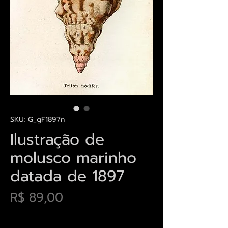
SKU: G_gF1897n
Ilustração de
molusco marinho
datada de 1897
Preço
R$ 89,00
Envios saiba mais aqui