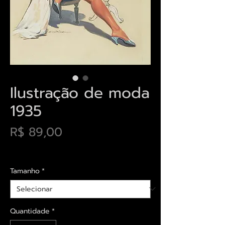
Ilustração de moda
1935
Preço
R$ 89,00
Envios saiba mais aqui
Tamanho
*
Quantidade
*